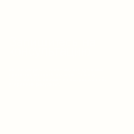
Контакты
Адрес
Ленинский проспект д. 105, корп. 2
Москва, Россия
Пн-Вс с 10:00 до 21:00
Позвонить
Телефон: +7 (499) 653-60-60
WhatsApp: +7 (995) 880-60-60
Написать на
почту
e-mail: info@perfectual.ru