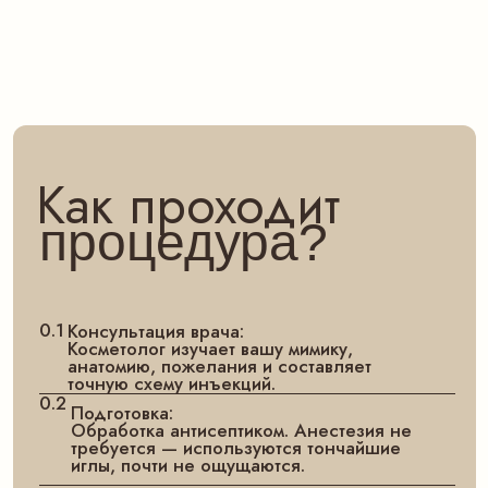
первые 4–6 часов избегайте наклонов,
массажа лица и физической нагрузки.
Полный список рекомендаций вы
получите на приёме.
Когда будет
эффект?
С каждым курсом мимика становится
более сбалансированной, а результат
держится дольше.
2–3 ДЕНЬ