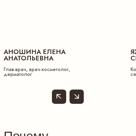
Ботулинотерапия с Диспорт — это не про
«заморозку». Это про спокойное, уверенное лицо, в
котором нет усталости, напряжения и морщин. Ваше
отражение становится свежим, мягким, живым.
Минимум инъекций. Максимум изменений.
Запишитесь на
консультацию
Мы подберем для вас индивидуальный
протокол, который подчеркнёт вашу
естественную красоту и подарит долгий,
уверенный результат.