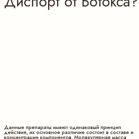
Данные препараты имеют одинаковый принцип
действия, их основное различие состоит в составе и
концентрации компонентов. Молекулярная масса
Диспорта ниже, что позволяет веществам быстрее
распространяться в тканях.
В состав Ботокса входит хлорид натрия, а в состав
Диспорта - лактоза. Ботокс появился на рынке
раньше других препаратов, страна его производства
- США. Диспорт производит французская компания
Ipsen.
Коротко
о главном