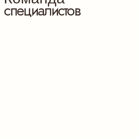
Поддержка и сопровождение на всех
0.4
этапах
Безопасные протоколы, стерильные
0.5
условия, деликатный подход
Эффект — без «маски» и ощущения
0.6
искусственности
Выглядеть моложе
— без потери себя