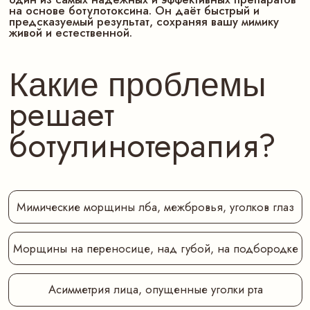
ботулинотерапия?
Мимические морщины лба, межбровья, уголков глаз
Морщины на переносице, над губой, на подбородке
Асимметрия лица, опущенные уголки рта
Широкая десневая улыбка
Морщины и заломы на шее
«Злой» или уставший взгляд
Широкое лицо вызванное бруксизмом
Повышенное потоотделение