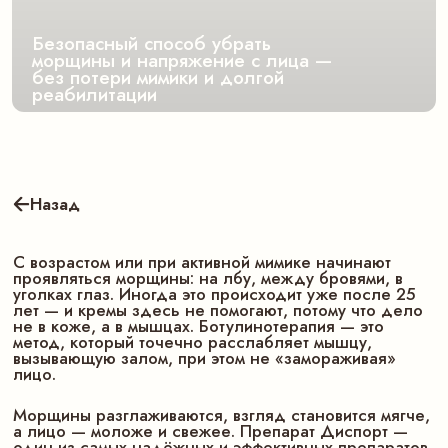
реабилитации
Назад
С возрастом или при активной мимике начинают
проявляться морщины: на лбу, между бровями, в
уголках глаз. Иногда это происходит уже после 25
лет — и кремы здесь не помогают, потому что дело
не в коже, а в мышцах. Ботулинотерапия — это
метод, который точечно расслабляет мышцу,
вызывающую залом, при этом не «замораживая»
лицо.
Морщины разглаживаются, взгляд становится мягче,
а лицо — моложе и свежее. Препарат Диспорт —
один из самых надёжных и эффективных препаратов
на основе ботулотоксина. Он даёт быстрый и
предсказуемый результат, сохраняя вашу мимику
живой и естественной.
Какие проблемы
решает